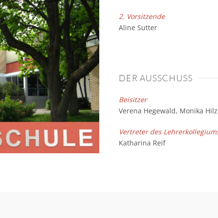
2. Vorsitzende
Aline Sutter
DER AUSSCHUSS
Beisitzer
Verena Hegewald, Monika Hilzi
Vertreter des Lehrerkollegium
Katharina Reif